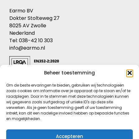
Earmo BV
Dokter Stolteweg 27
8025 AV Zwolle
Nederland
Tel: 038-42 10 303
info@earmo.nl
Beheer toestemming
KVK: 05049427
Om de beste ervaringen te bieden, gebruiken wij technologieën
BTW nr: NL8213.59.241.B.02
zoals cookies om informatie over je apparaat op te slaan en/of te
raadplegen. Door in te stemmen met deze technologieën kunnen
Privacyverklaring
wij gegevens zoals surfgedrag of unieke ID's op deze site
verwerken. Als je geen toestemming geeft of uw toestemming
Conformiteitsverklaring
intrekt, kan dit een nadelige invloed hebben op bepaalde functies
Voorwaarden
en mogelijkheden.
Certificaten
Cookieverklaring
Accepteren